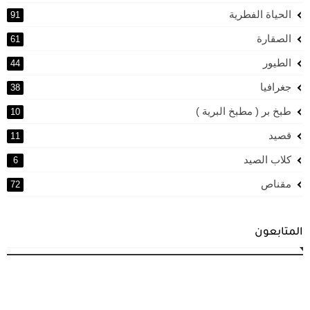
الحياة الفطرية
91
الصقارة
61
الطيور
44
جغرافيا
38
طبخ بر ( مطبخ البرية )
10
قصيد
11
كلاب الصيد
6
مقناص
72
المتابعون