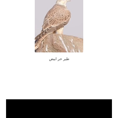
طير حر ابيض