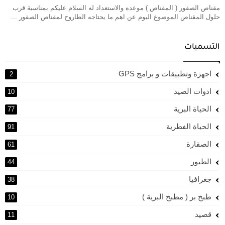
مقناص الصقور ( المقناص ) موعده والاستعداد له السلام عليكم بمناسبة قرب
حلول المقناص الموضوع اليوم عن اهم ما يحتاجه الطاروح لمقناص الصقور ...
التسميات
اجهزة وتطبيقات و برامج GPS
2
ادوات الصيد
10
الحياة البرية
77
الحياة الفطرية
91
الصقارة
61
الطيور
44
جغرافيا
38
طبخ بر ( مطبخ البرية )
10
قصيد
11