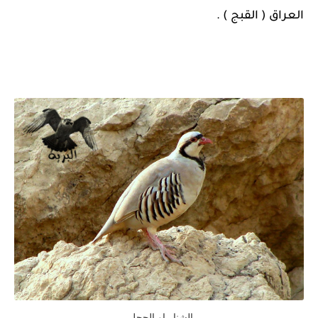
العراق ( القبج ) .
الشنار او الحجل