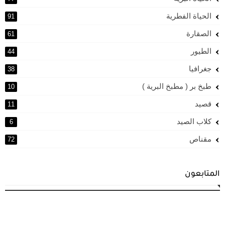
الحياة الفطرية
91
الصقارة
61
الطيور
44
جغرافيا
38
طبخ بر ( مطبخ البرية )
10
قصيد
11
كلاب الصيد
6
مقناص
72
المتابعون