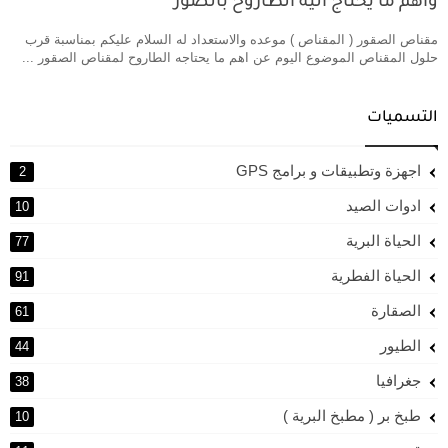
واهم ما يحتاج اليه الطاروح بالصور
مقناص الصقور ( المقناص ) موعده والاستعداد له السلام عليكم بمناسبة قرب
حلول المقناص الموضوع اليوم عن اهم ما يحتاجه الطاروح لمقناص الصقور ...
التسميات
اجهزة وتطبيقات و برامج GPS
2
ادوات الصيد
10
الحياة البرية
77
الحياة الفطرية
91
الصقارة
61
الطيور
44
جغرافيا
38
طبخ بر ( مطبخ البرية )
10