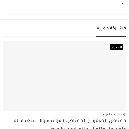
مشاركة مميزة
الصقارة
منذ بضع اعوام
مقناص الصقور ( المقناص ) موعده والاستعداد له