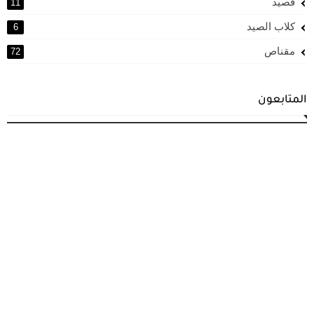
قصيد
11
كلاب الصيد
6
مقناص
72
المتابعون