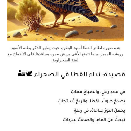
هذه صورة لطائر القطا أسود البطن، حيث يظهر الذكر بطنه الأسود
وريشه المميز، بينما تتمتع الأنثى بريش مموه يساعدها على الاندماج مع
البيئة الصحراوية.
قصيدة: نداء القطا في الصحراء
🕊️🏜️
في مهدِ رملٍ، والصباحُ مهابُ
يصدحُ صوتُ القطا، والريحُ تُستجابُ
يحملُ النورَ جناحاهُ، في رحلةٍ
تبحثُ عن الماءِ، والصمتُ سِردابُ