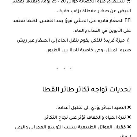
🐣 تستغرق فترة الحضانة حوالي
20 - 25 يومًا
، وبعدها يفقس
البيض عن صغار مغطاة بزغب خفيف.
🚶‍♂️ الصغار قادرة على المشي فورًا بعد الفقس، لكنها تعتمد
على الأبوين في الغذاء والماء.
💧
ميزة فريدة للذكر:
يقوم بنقل الماء إلى الصغار عبر
ريش
صدره المبلل
، وهي خاصية نادرة بين الطيور.
تحديات تواجه تكاثر طائر القطا
❌
الصيد الجائر
يؤدي إلى تقليل أعداده.
❌
ندرة المياه والجفاف
تؤثر على نجاح التكاثر.
❌
فقدان الموائل الطبيعية
بسبب التوسع العمراني والرعي