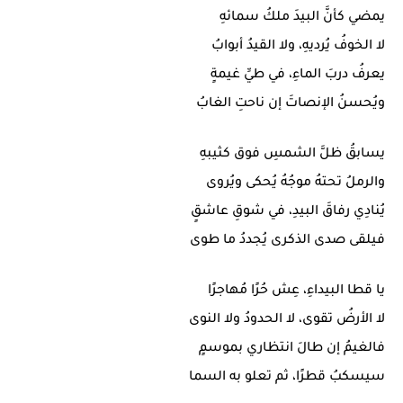
يمضي كأنَّ البيدَ ملكُ سمائهِ
لا الخوفُ يُرديهِ، ولا القيدُ أبوابُ
يعرفُ دربَ الماءِ، في طيِّ غيمةٍ
ويُحسنُ الإنصاتَ إن ناحتِ الغابُ
يسابقُ ظلَّ الشمسِ فوق كثيبهِ
والرملُ تحتهُ موجُهُ يُحكى ويُروى
يُنادِي رفاقَ البيدِ، في شوقِ عاشقٍ
فيلقى صدى الذكرى يُجددُ ما طوى
يا قطا البيداءِ، عِش حُرًا مُهاجرًا
لا الأرضُ تقوى، لا الحدودُ ولا النوى
فالغيمُ إن طالَ انتظاري بموسمٍ
سيسكبُ قطرًا، ثم تعلو به السما