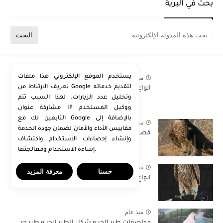
بحث في البرية
يستخدم الموقع الإلكتروني هذا ملفات
منذ بضع اعوام
تعريف الارتباط من Google لتقديم خدماته
انواع الصقور - الصقر الحر وانواعه , بالصور
وتحليل عدد الزيارات. لهذا السبب تتم
مشاركة عنوان IP ووكيل المستخدم
التابعين لك مع Google بالإضافة إلى
منذ بضع اعوام
مقاييس الأداء والأمان لضمان جودة الخدمة
قصيد في الطير والمقناص
وإنشاء إحصاءات الاستخدام واكتشاف
إساءة الاستخدام ومعالجتها.
منذ بضع اعوام
حسنا
معرفة المزيد
انواع الصقور - الشاهين وانواعه .... بالصور
منذ عام
مواصفات طير الحر و شكل الطير الحر و طير حر