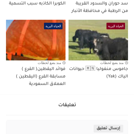
سد حوران والسدود القريبة
الكوبرا الكاذبه سبب التسمية
من الرطبة في محافظة الأنبار
الحياة البرية
الحياة البرية
منذ بضع لحظات
منذ بضع لحظات
جاموس منغوليا 🇲🇳 حيوانات
فوائد اليقطين( القرع )
الياك (Yak)
مسابقة القرع (اليقطين )
العملاق السعودية
تعليقات
إرسال تعليق