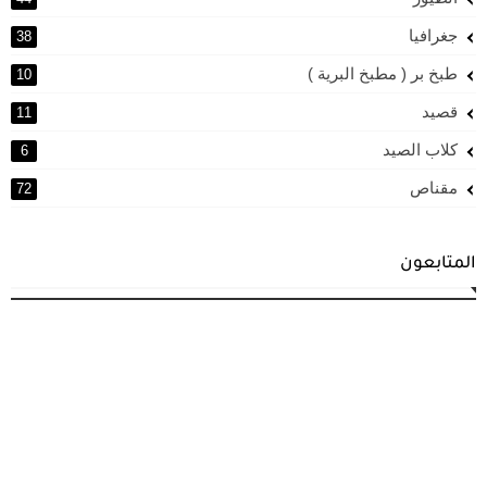
جغرافيا
38
طبخ بر ( مطبخ البرية )
10
قصيد
11
كلاب الصيد
6
مقناص
72
المتابعون