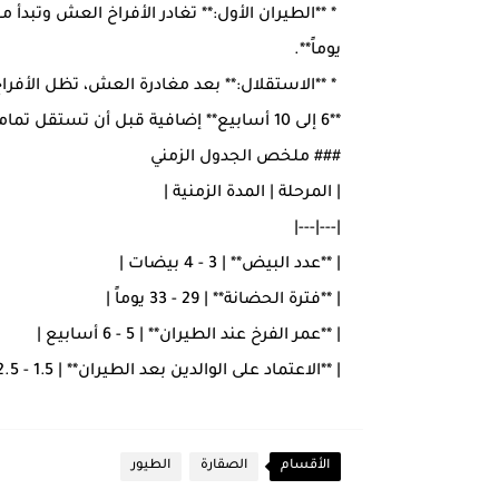
يوماً**.
* **الاستقلال:** بعد مغادرة العش، تظل الأفرا
**6 إلى 10 أسابيع** إضافية قبل أن تستقل تماماً.
### ملخص الجدول الزمني
| المرحلة | المدة الزمنية |
|---|---|
| **عدد البيض** | 3 - 4 بيضات |
| **فترة الحضانة** | 29 - 33 يوماً |
| **عمر الفرخ عند الطيران** | 5 - 6 أسابيع |
| **الاعتماد على الوالدين بعد الطيران** | 1.5 - 2.5 شهر |
الأقسام
الصقارة
الطيور