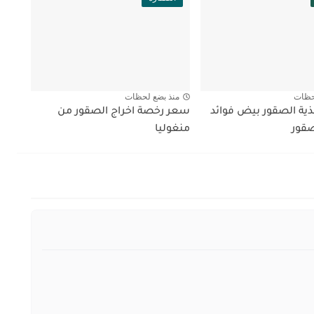
حظات
منذ بضع لحظات
ية الصقور بيض فوائد
سعر رخصة اخراج الصقور من
قور
منغوليا