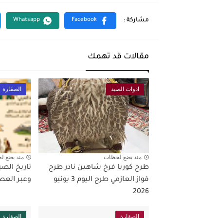
مقالات قد تهمك
ادوات الصيد
الصقارة
منذ بضع لحظات
منذ بضع ل
طرح كوريا فرخ شاهين نادر طرح
تاريخ الصي
فواز العازمي طرح اليوم 3 يونيو
وعبر العص
2026
الصقارة
الصقارة