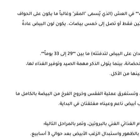
شاهين عادةً ما بين **3 إلى 4 بيضات** في العش (الذي يُسمى "المقر" وغالباً ما يكون على الحواف
ضتين فقط أو تصل إلى خمس بيضات. يكون لون البيض عادةً
يض لتدفئته) ما بين **29 إلى 33 يوماً**.
ضانة، بينما يتولى الذكر مهمة الصيد وتوفير الغذاء لها،
نها من الأكل.
خل، وتستغرق عملية الفقس وخروج الفرخ من البيضة بالكامل ما
غذائي الغني بالبروتين، وتمر بالمراحل التالية:
هور واستبدال الزغب الأبيض بعد حوالي 3 أسابيع.