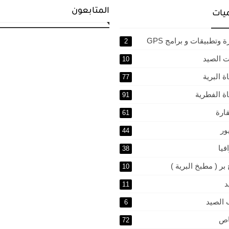
المتابعون
يات
 وتطبيقات و برامج GPS
2
ت الصيد
10
ة البرية
77
اة الفطرية
91
ارة
61
ور
44
فيا
38
بر ( مطبخ البرية )
10
د
11
 الصيد
6
اص
72