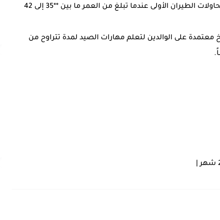
* **الطيران الأول:** تغادر الأفراخ العش وتبدأ محاولات الطيران الأولى عندما تبلغ من العمر ما بين **35 إلى 42
خ معتمدة على الوالدين لتعلم مهارات الصيد لمدة تتراوح من