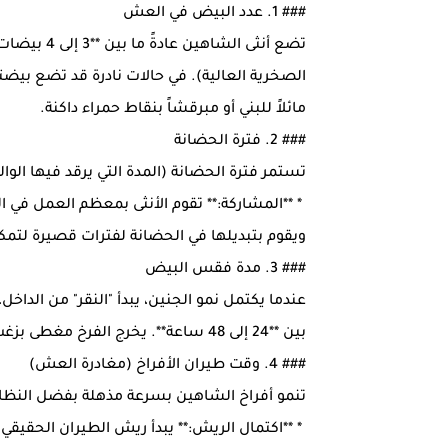
### 1. عدد البيض في العش
تضع أنثى ال
الصخرية العالية). في حالات نادرة قد تضع بي
مائلاً للبني أو مبرقشاً بنقاط حمراء داكنة.
### 2. فترة الحضانة
تستمر فترة الحضانة (المدة التي يرقد فيها الوالدان على الب
* **المشاركة:** تقوم الأنثى بمعظم العمل في الح
ويقوم بتبديلها في الحضانة لفترات قصيرة لتمكي
### 3. مدة فقس البيض
عندما يكتمل نمو الجنين، يبدأ "النقر" من الدا
بين **24 إلى 48 ساعة**. يخرج الفرخ مغطى بزغب أبيض ناعم وعيناه مغلقتان في البداية.
### 4. وقت طيران الأفراخ (مغادرة العش)
تنمو أفراخ الشاهين بسرعة مذهلة بفضل النظام ال
* **اكتمال الريش:** يبدأ ريش الطيران الحقيقي بالظ