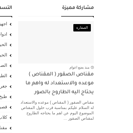
مشاركة مميزة
التسم
اجهزة
الصقارة
ادوا
الحيا
الحي
الصق
منذ بضع اعوام
مقناص الصقور ( المقناص )
الطي
موعده والاستعداد له واهم ما
جغرا
يحتاج اليه الطاروح بالصور
طبخ 
مقناص الصقور ( المقناص ) موعده والاستعداد
قصي
له السلام عليكم بمناسبة قرب حلول المقناص
الموضوع اليوم عن اهم ما يحتاجه الطاروح
كلاب
لمقناص الصقور ...
مقن